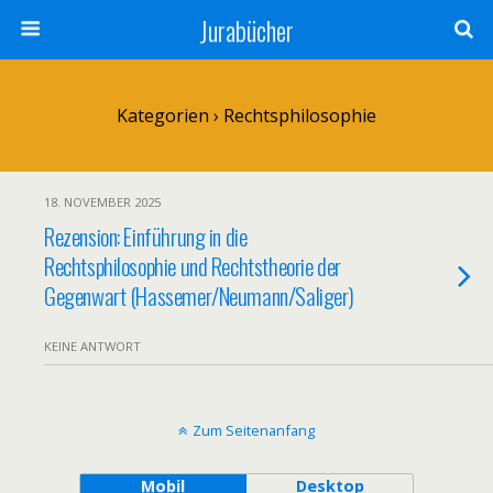
Jurabücher
Kategorien ›
Rechtsphilosophie
18. NOVEMBER 2025
Rezension: Einführung in die
Rechtsphilosophie und Rechtstheorie der
Gegenwart (Hassemer/Neumann/Saliger)
KEINE ANTWORT
Zum Seitenanfang
Mobil
Desktop