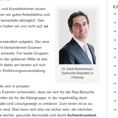
K
r und Kursteilnehmer duzen
aber ein gutes Arbeitsklima und
keinesfalls abträglich. Das
en halten wir uns nicht auf,
es
rständlich subjektiv. Der eine
damit bestandenem Examen
 anstrebt. Für beide Gruppen
in der goldenen Mitte ist das
ch dabei am besten auf sich
Dr. Dierk Bredemeyer,
der Einführungsveranstaltung
Zivilrechts-Repetitor in
Freiburg
e sich in privaten
 Examen vorbereiten, dass sie sich für die Rep-Besuche
den als für die Kleingruppe, in der regelmäßig darin
alte und Lösungswege zu erklären. Zum einen ist es so,
 wird. Man kann sich also nie sicher sein, als nächstes
ne leichte, gesunde Nervosität und damit
Aufmerksamkeit
,