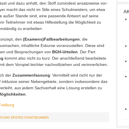
 lässt und dazu anhält, den Stoff zumindest ansatzweise vor-
er macht das nicht im Stile eines Schulmeisters, um etwa
A
e außer Stande sind, eine passende Antwort auf seine
m Teilnehmer mit etwas Hilfestellung die Möglichkeit zu
enständig zu erarbeiten.
Konzept, den
(Examens)Fallbearbeitungen
, die
smachen, inhaltliche Exkurse voranzustellen. Diese sind
ngen und Besprechungen von
BGH-Urteilen
. Der Part
ng
kommt also nicht zu kurz. Der anschließend bearbeitete
 mit dem Vorspiel leichter nachvollziehen und verinnerlichen.
uch der
Zusammenfassung
: Vermittelt wird nicht nur der
f inklusive seiner Nebengebiete, sondern insbesondere das
erleiht, aus jedem Sachverhalt eine Lösung erstellen zu
Möglichkeiten
.
Freiburg
ITUNG ERSTES STAATSEXAMEN