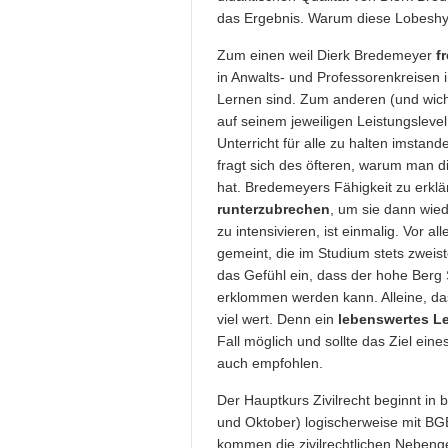
das Ergebnis. Warum diese Lobes
Zum einen weil Dierk Bredemeyer
f
in Anwalts- und Professorenkreisen 
Lernen sind. Zum anderen (und wich
auf seinem jeweiligen Leistungslev
Unterricht für alle zu halten imstand
fragt sich des öfteren, warum man d
hat. Bredemeyers Fähigkeit zu erklä
runterzubrechen
, um sie dann wie
zu intensivieren, ist einmalig. Vor al
gemeint, die im Studium stets zweis
das Gefühl ein, dass der hohe Berg
erklommen werden kann. Alleine, da
viel wert. Denn ein
lebenswertes L
Fall möglich und sollte das Ziel ei
auch empfohlen.
Der Hauptkurs Zivilrecht beginnt in 
und Oktober) logischerweise mit BGB
kommen die zivilrechtlichen Nebeng