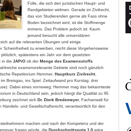
Fülle, die sich den juristischen Haupt- und
Randgebieten widmen. Gerade im Zivilrecht,
das von Studierenden gerne als Fass ohne
Boden bezeichnet wird, ist die Stoffmenge
immens. Das Problem jedoch ist: Kaum
jemand besucht alle universitären
sich auf die relevanten Übungen und einige
r Scheinfreiheit zu erwerben, reicht diese Vorgehensweise
 plötzlich, spätestens ein Jahr vor dem gesetzten
 in die
JAPrO
ob der
Menge des Examensstoffs
ahlreiche examensrelevante Gebiete sind noch gänzlich
tische Repetitorium Hemmer,
Hauptkurs Zivilrecht
,
im Breisgau, ins Spiel. Zeitaufwand pro Kurstag: drei
ause). Dabei eines vorneweg: Hemmer mag das bekannteste
orium in Deutschland sein, jedoch hängt die Qualität zu 95
eiburg zeichnet sich
Dr. Dierk Bredemeyer
, Fachanwalt für
n Handels- und Gesellschaftsrecht, verantwortlich für den
rsteilnehmern machen und nach der Kompetenz und der
edemeyer fragen würde, die
Durchschnittsnote 1,0
wäre