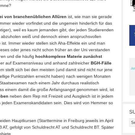
hymne?
rei von branchenüblichen Allüren
ist, wie man sie gerade
immer wieder vorfindet und die ungemein hinderlich für das
tiger), weil es kaum jemanden gibt, der jeden Studierenden
el abzuholen weiß und dennoch einen anspruchsvollen
e ist. Immer wieder stellen sich Aha-Effekte ein und man
ieses oder jenes nicht schon früher an der Uni verstanden
ren und die häufig
hochkomplexe Materie zunächst
der auf Examensniveau und anhand zahlreicher
BGH-Fälle
lem stellt sich bei den meisten (und damit sind nicht nur jene
tellige Punktzahlen erreicht haben) nach wenigen Monaten
 Staatsexamen nach einem Jahr durchaus realistisch
ss einem damit die große Anfangsangst genommen wird, ist
eben
neben dem Rep mit Freizeit und Ausgleich ist in jedem
nes jeden Examenskandidaten sein. Dies wird von Hemmer so
S
beiden Hauptkursen (Starttermine in Freiburg jeweils im April
 AT, gefolgt von Schuldrecht AT und Schuldrecht BT. Später
ebiete.